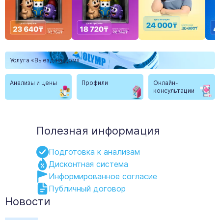
Item
1
Услуга «Выезд на дом»
of
12
Анализы и цены
Профили
Онлайн-
консультации
Полезная информация
Подготовка к анализам
Дисконтная система
Информированное согласие
Публичный договор
Новости