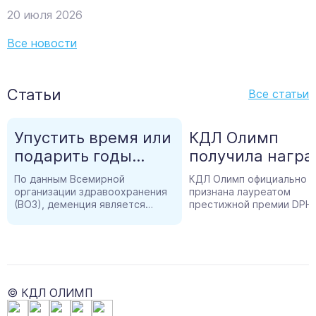
20
июля
2026
Все новости
Статьи
Все статьи
Упустить время или
КДЛ Олимп
подарить годы
получила награ
жизни? Важные
DPH 2026 Innova
По данным Всемирной
КДЛ Олимп официально
новости в
Award в номин
организации здравоохранения
признана лауреатом
(ВОЗ), деменция является
престижной премии DPH
диагностике
"лучшее
одной из главных причин
Innovation Award за участ
болезни
партнерство" з
инвалидности и зависимости
разработке и внедрении
среди пожилых людей во всем
революционной системы
Альцгеймера
развитие AI-
мире. Болезнь Альцгеймера -
AllergoChat - первой в
технологий в
это самый распространенный
Казахстане интеллектуа
тип деменции, на который
платформы для диагност
аллергодиагно
© КДЛ ОЛИМП
приходится до 60-70% всех
аллергических заболеван
случаев.