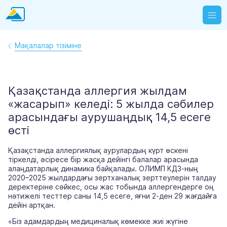
Мақалалар тізіміне
Қазақстанда аллергия жылдам
«жасарып» келеді: 5 жылда сәбилер
арасындағы аурушаңдық 14,5 есеге
өсті
Қазақстанда аллергиялық аурулардың күрт өскені
тіркелді, әсіресе бір жасқа дейінгі балалар арасында
алаңдатарлық динамика байқалады. ОЛИМП КДЗ-ның
2020–2025 жылдардағы зертханалық зерттеулерін талдау
деректеріне сәйкес, осы жас тобында аллергендерге оң
нәтижелі тесттер саны 14,5 есеге, яғни 2-ден 29 жағдайға
дейін артқан.
«Біз адамдардың медициналық көмекке жиі жүгіне