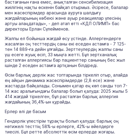
бастағанын ғана емес, анықталған сенсибилизация
жиілігінің нақты өскенін байқап отырмыз. Әсіресе, балалар
мен жасөспірімдер арасында ауруға шалдығу
жағдайларының көбеюі және ауыр реакциялар үлесінің
артуы алаңдатады», - деп атап өтті «КДЛ ОЛИМП» бас
директоры Ерлан Сүлейменов.
Жалпы ел бойынша жағдай өсу үстінде. Аллергендерге
жасалған оң тесттердің саны екі еседен астамға - 7 125-
тен 14 889-ға дейін ұлғайды. Зерттеулердің жалпы саны
үш есеге жуық өсіп, 33 мыңға жетті. Бұл зертханалық
расталған аллергиясы бар пациенттер санының бес жыл
ішінде 2 еседен астамға артқанын білдіреді.
Өсім барлық дерлік жас топтарында тіркеліп отыр, алайда
ең айқын динамика жасөспірімдерде (2,8 есе) және
жастарда байқалады. Сонымен қатар ең көп санды топ 7-
14 жас аралығындағы балалар болып қалуда: 2025 жылы 5
414 жағдай тіркелген, бұл расталған барлық аллергия
жағдайының 36,4%-ын құрайды.
Ерлер әлі де басым
Гендерлік үлестірім тұрақты болып қалуда: барлық оң
нәтижелі тесттің 58%-ы ерлерге, 42%-ы әйелдерге
тиесілі. Бұл ретте абсолюттік өсім ерлерде жоғары.