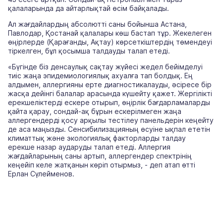
қалаларында да айтарлықтай өсім байқалады.
Ал жағдайлардың абсолютті саны бойынша Астана,
Павлодар, Қостанай қалалары көш бастап тұр. Жекелеген
өңірлерде (Қарағанды, Ақтау) көрсеткіштердің төмендеуі
тіркелген, бұл қосымша талдауды талап етеді.
«Бүгінде біз денсаулық сақтау жүйесі жедел бейімделуі
тиіс жаңа эпидемиологиялық ахуалға тап болдық. Ең
алдымен, аллергияны ерте диагностикалауды, әсіресе бір
жасқа дейінгі балалар арасында күшейту қажет. Жергілікті
ерекшеліктерді ескере отырып, өңірлік бағдарламаларды
қайта қарау, сондай-ақ бұрын ескерілмеген жаңа
аллергендерді қосу арқылы тестілеу панельдерін кеңейту
де аса маңызды. Сенсибилизацияның өсуіне ықпал ететін
климаттық және экологиялық факторларды талдау
ерекше назар аударуды талап етеді. Аллергия
жағдайларының саны артып, аллергендер спектрінің
кеңейіп келе жатқанын көріп отырмыз, - деп атап өтті
Ерлан Сүлейменов.