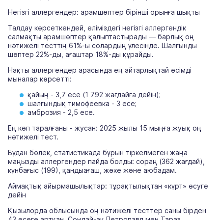
Негізгі аллергендер: арамшөптер бірінші орынға шықты
Талдау көрсеткендей, еліміздегі негізгі аллергендік
салмақты арамшөптер қалыптастырады — барлық оң
нәтижелі тесттің 61%-ы солардың үлесінде. Шалғынды
шөптер 22%-ды, ағаштар 18%-ды құрайды.
Нақты аллергендер арасында ең айтарлықтай өсімді
мыналар көрсетті:
қайың - 3,7 есе (1 792 жағдайға дейін);
шалғындық тимофеевка - 3 есе;
амброзия - 2,5 есе.
Ең көп таралғаны - жусан: 2025 жылы 15 мыңға жуық оң
нәтижелі тест.
Бұдан бөлек, статистикада бұрын тіркелмеген жаңа
маңызды аллергендер пайда болды: сораң (362 жағдай),
күнбағыс (199), қандыағаш, жөке және аюбадам.
Аймақтық айырмашылықтар: тұрақтылықтан «күрт» өсуге
дейін
Қызылорда облысында оң нәтижелі тесттер саны бірден
43 есеге артқан. Сондай-ақ Петропавл мен Тараз