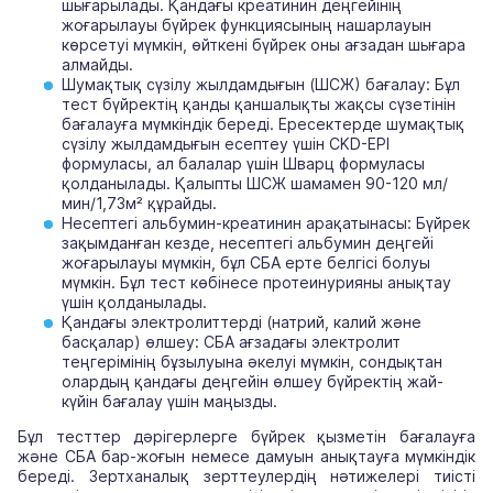
шығарылады. Қандағы креатинин деңгейінің
жоғарылауы бүйрек функциясының нашарлауын
көрсетуі мүмкін, өйткені бүйрек оны ағзадан шығара
алмайды.
Шумақтық сүзілу жылдамдығын (ШСЖ) бағалау: Бұл
тест бүйректің қанды қаншалықты жақсы сүзетінін
бағалауға мүмкіндік береді. Ересектерде шумақтық
сүзілу жылдамдығын есептеу үшін CKD-EPI
формуласы, ал балалар үшін Шварц формуласы
қолданылады. Қалыпты ШСЖ шамамен 90-120 мл/
мин/1,73м² құрайды.
Несептегі альбумин-креатинин арақатынасы: Бүйрек
зақымданған кезде, несептегі альбумин деңгейі
жоғарылауы мүмкін, бұл СБА ерте белгісі болуы
мүмкін. Бұл тест көбінесе протеинурияны анықтау
үшін қолданылады.
Қандағы электролиттерді (натрий, калий және
басқалар) өлшеу: СБА ағзадағы электролит
теңгерімінің бұзылуына әкелуі мүмкін, сондықтан
олардың қандағы деңгейін өлшеу бүйректің жай-
күйін бағалау үшін маңызды.
Бұл тесттер дәрігерлерге бүйрек қызметін бағалауға
және СБА бар-жоғын немесе дамуын анықтауға мүмкіндік
береді. Зертханалық зерттеулердің нәтижелері тиісті