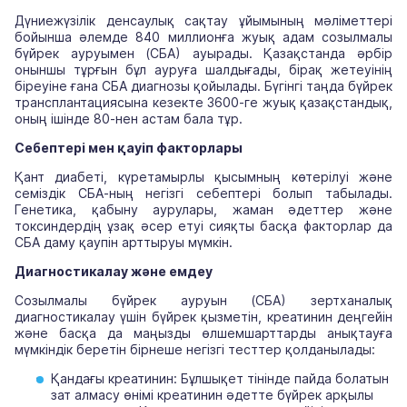
Дүниежүзілік денсаулық сақтау ұйымының мәліметтері
бойынша әлемде 840 миллионға жуық адам созылмалы
бүйрек ауруымен (СБА) ауырады. Қазақстанда әрбір
оныншы тұрғын бұл ауруға шалдығады, бірақ жетеуінің
біреуіне ғана СБА диагнозы қойылады. Бүгінгі таңда бүйрек
трансплантациясына кезекте 3600-ге жуық қазақстандық,
оның ішінде 80-нен астам бала тұр.
Себептері мен қауіп факторлары
Қант диабеті, күретамырлы қысымның көтерілуі және
семіздік СБА-ның негізгі себептері болып табылады.
Генетика, қабыну аурулары, жаман әдеттер және
токсиндердің ұзақ әсер етуі сияқты басқа факторлар да
СБА даму қаупін арттыруы мүмкін.
Диагностикалау және емдеу
Созылмалы бүйрек ауруын (СБА) зертханалық
диагностикалау үшін бүйрек қызметін, креатинин деңгейін
және басқа да маңызды өлшемшарттарды анықтауға
мүмкіндік беретін бірнеше негізгі тесттер қолданылады:
Қандағы креатинин: Бұлшықет тінінде пайда болатын
зат алмасу өнімі креатинин әдетте бүйрек арқылы