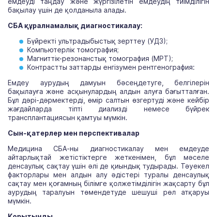
емдеуді таңдау және жүргізілетін емдеудің тиімділігін
бақылау үшін де қолданыла алады.
СБА құралнамалық диагностикалау:
Бүйректі ультрадыбыстық зерттеу (УДЗ);
Компьютерлік томография;
Магниттік-резонанстық томография (МРТ);
Контрастты заттарды енгізумен рентгенография:
Емдеу аурудың дамуын бәсеңдетуге, белгілерін
бақылауға және асқынулардың алдын алуға бағытталған.
Бұл дәрі-дәрмектерді, өмір салтын өзгертуді және кейбір
жағдайларда тіпті диализді немесе бүйрек
трансплантациясын қамтуы мүмкін.
Сын-қатерлер мен перспективалар
Медицина СБА-ны диагностикалау мен емдеуде
айтарлықтай жетістіктерге жеткенімен, бұл мәселе
денсаулық сақтау үшін әлі де қиындық тудырады. Тәуекел
факторлары мен алдын алу әдістері туралы денсаулық
сақтау мен қоғамның білімге қолжетімділігін жақсарту бұл
аурудың таралуын төмендетуде шешуші рөл атқаруы
мүмкін.
Қорытынды