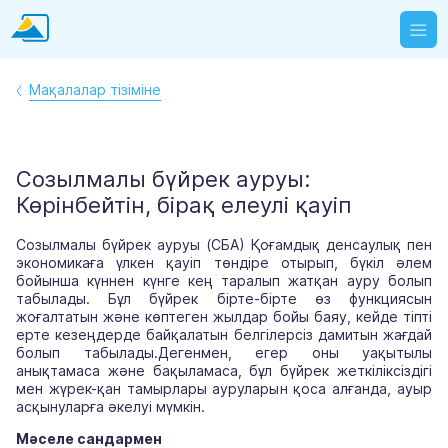
Мақалалар тізіміне
Созылмалы бүйрек ауруы:
Көрінбейтін, бірақ елеулі қауіп
Созылмалы бүйрек ауруы (СБА) Қоғамдық денсаулық пен
экономикаға үлкен қауіп төндіре отырып, бүкіл әлем
бойынша күннен күнге кең таралып жатқан ауру болып
табылады. Бұл бүйрек бірте-бірте өз функциясын
жоғалтатын және көптеген жылдар бойы баяу, кейде тіпті
ерте кезеңдерде байқалатын белгілерсіз дамитын жағдай
болып табылады.Дегенмен, егер оны уақытылы
анықтамаса және бақыламаса, бұл бүйрек жеткіліксіздігі
мен жүрек-қан тамырлары ауруларын қоса алғанда, ауыр
асқынуларға әкелуі мүмкін.
Мәселе сандармен