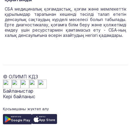
СБА медициналық қоғамдастық, қоғам және мемлекеттік
құрылымдар тарапынан кешенді тәсілді талап ететін
денсаулық сақтаудың күрделі мәселесі болып табылады.
Ерте диагностикалау, қоғамға білім беру және қолжетімді
емдеу үшін ресурстармен қамтамасыз ету - СБА-ның
халық денсаулығына әсерін азайтудың негізгі қадамдары.
© ОЛИМП КДЗ
Байланыстар
Кері байланыс
Қосымшаны жүктеп алу
жүктеу
жүктеп алу
App Store
Google Play