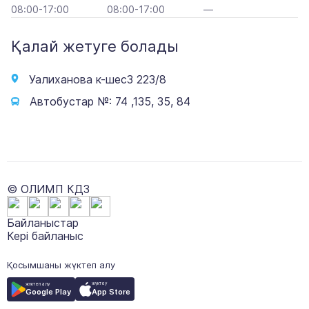
08:00-17:00
08:00-17:00
—
Қалай жетуге болады
Уалиханова к-шес3 223/8
Автобустар №: 74 ,135, 35, 84
© ОЛИМП КДЗ
Байланыстар
Кері байланыс
Қосымшаны жүктеп алу
жүктеу
жүктеп алу
App Store
Google Play