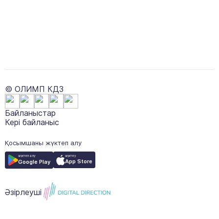
© ОЛИМП КДЗ
Байланыстар
Кері байланыс
Қосымшаны жүктеп алу
жүктеу
жүктеп алу
App Store
Google Play
Әзірлеуші