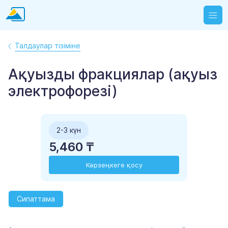
Талдаулар тізіміне
Ақуызды фракциялар (ақуыз
электрофорезі)
2-3 күн
5,460 ₸
Кәрзеңкеге қосу
Сипаттама