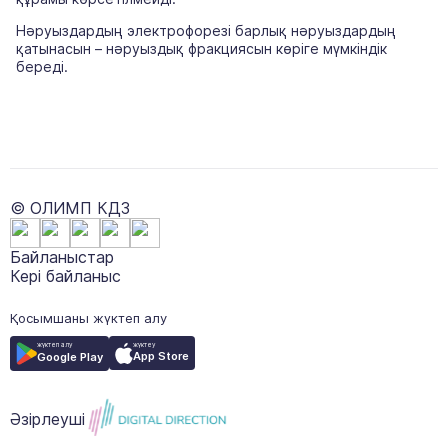
Нәруыздардың электрофорезі барлық нәруыздардың
қатынасын – нәруыздық фракциясын көріге мүмкіндік
береді.
© ОЛИМП КДЗ
Байланыстар
Кері байланыс
Қосымшаны жүктеп алу
жүктеу
жүктеп алу
App Store
Google Play
Әзірлеуші