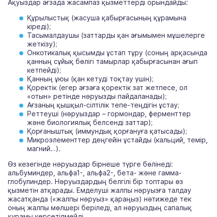
Ақуыздар ағзада жасампаз қызметтерді орындайды:
Құрылыстық (жасуша қабырғасының құрамына
кіреді);
Тасымалдаушы (заттарды қан ағымымен мұшелерге
жеткізу);
Онкотикалық қысымды ұстап тұру (соның арқасында
қанның сұйық бөлігі тамырлар қабырғасынан ағып
кетпейді);
Қанның ұюы (қан кетуді тоқтау үшін);
Қоректік (егер ағзаға қоректік зат жетпесе, ол
«отын» ретінде нәруызды пайдаланады);
Ағзаның қышқыл-сілтілік тепе-теңдігін ұстау;
Реттеуші (нәруыздар – гормондар, ферменттер
және биологиялық белсенді заттар);
Қорғаныштық (иммундық қорғануға қатысады);
Микроэлементтер деңгейін ұстайды (кальций, темір,
магний…).
Өз кезегінде нәруыздар бірнеше түрге бөлінеді:
альбуминдер, альфа1-, альфа2-, бета- және гамма-
глобулиндер. Нәруыздардың белгілі бір топтары өз
қызметін атқарады. Емделуші жалпы нәруызға талдау
жасатқанда («жалпы нәруыз» қараңыз) нәтижеде тек
оның жалпы мөлшері беріледі, ал нәруыздың сапалық
құрамы көрсетілмейді.