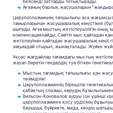
белсенді заттарды тотықтырады.
Ағзаның барлық жасушаларын "жандыра" 
Церулоплазминнің тапшылығы аса жағымсыз 
тамырларынан жасушааралық кеңістікке (бұ
шығады. Ағза мыстың жетіспеушілігін оның і
компенсациялайды. Сөйтіп мыс қайтадан қа
жетіспеуінен қайтадан жасушааралық кеңіст
зақымдай отырып, жынақталады. Жүйке жүйе
Ұқсас жағдайлар тағамдағы мыстың жетіспеу
жауап беретін гендердің туа біткен генети
Мыстың тағамдық тапшылығы: қан жасу
төзімділік!
Церулоплазминнің біріншілік генетикал
қабақтың спазмы, көрудің бұзылысымен
Вильсон-Коновалов ауруы (он үшінші хр
церулоплазминге қосу үрдісінің бұзылу
бауырда, бүйректе, мида, көздің шаты