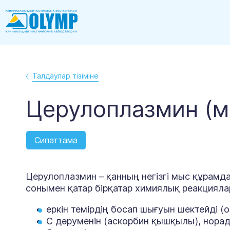
Талдаулар тізіміне
Церулоплазмин (
Сипаттама
Церулоплазмин – қанның негізгі мыс құрамд
сонымен қатар бірқатар химиялық реакцияла
еркін темірдің босап шығуын шектейді (
С дәруменін (аскорбин қышқылы), нора