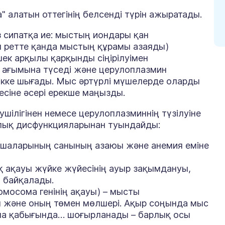
алатын оттегінің белсенді түрін ажыратады.
сипатқа ие: мыстың иондары қан
л ретте қанда мыстың құрамы азаяды)
шек арқылы қарқынды сіңірілуімен
н ағымына түседі және церулоплазмин
ікке шығады. Мыс әртүрлі мүшелерде оларды
сіне әсері ерекше маңызды.
шілігінен немесе церулоплазминнің түзілуіне
калық дисфункцияларынан туындайды:
шаларының санының азаюы және анемия еміне
ық ақауы жүйке жүйесінің ауыр зақымдануы,
 байқалады.
омосома генінің ақауы) – мысты
ы және оның төмен мөлшері. Ақыр соңында мыс
рша қабығында… шоғырланады – барлық осы