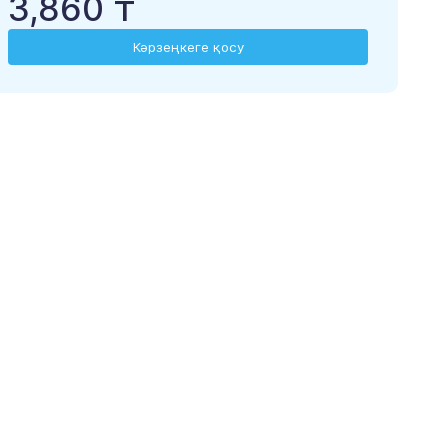
3,860 ₸
Кәрзеңкеге қосу