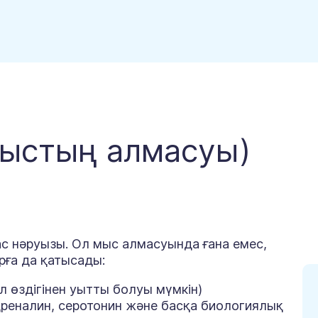
мыстың алмасуы)
ас нәруызы. Ол мыс алмасуында ғана емес,
рға да қатысады:
ол өздігінен уытты болуы мүмкін)
дреналин, серотонин және басқа биологиялық