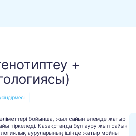
генотиптеу +
тологиясы)
сіндірмесі
әліметтері бойынша,
жыл сайын әлемде жатыр
дайы тіркеледі. Қазақстанда бұл ауру жыл сайын
кологиялық ауруларының ішінде жатыр мойны