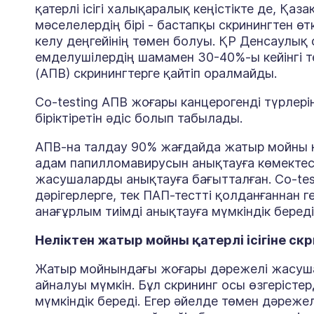
қатерлі ісігі халықаралық кеңістікте де, Қа
мәселелердің бірі - бастапқы скринингтен өт
келу деңгейінің төмен болуы. ҚР Денсаулық 
емделушілердің шамамен 30-40%-ы кейінгі 
(АПВ) скринингтерге қайтіп оралмайды.
Co
-
testing
АПВ жоғары канцерогенді түрлері
біріктіретін әдіс болып табылады.
АПВ-на талдау 90% жағдайда жатыр мойны қат
адам папилломавирусын анықтауға көмектес
жасушаларды анықтауға бағытталған. Co-test
дәрігерлерге, тек ПАП-тестті қолданғаннан гө
анағұрлым тиімді анықтауға мүмкіндік береді
Неліктен жатыр мойны қатерлі ісігіне с
Жатыр мойнындағы жоғары дәрежелі жасушалы
айналуы мүмкін. Бұл скрининг осы өзгерістерд
мүмкіндік береді. Егер әйелде төмен дәрежел