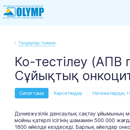
Талдаулар тізіміне
Ко-тестілеу (АПВ 
Сұйықтық онкоци
Сипаттама
Көрсетімдер
Нәтижелердің тү
Дүниежүзілік денсаулық сақтау ұйымының м
мойны қатерлі ісігінің шамамен 500 000 жағ
1800 әйелде кездеседі. Барлық әйелдер он