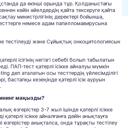
зақстанда да екінші орында тұр. Қолданыстағы
кеннен кейін әйелдердің қайта тексеруге қайта
сақтау министрлігінің деректері бойынша,
тесттерге немесе адам папилломавирусына
не тестілеуді және Сұйықтық онкоцитологиясын
ерлі ісігінің негізгі себебі болып табылатын
еді. ПАП-тест
қатерлі ісікке айналуы мүмкін
ing деп аталатын осы тесттердің үйлесімділігі
рі, бастапқы кезеңінде қатерлі ісік ауруын
.
крининг маңызды?
қ өзгерістер 3-7 жыл ішінде қатерлі ісікке
і қатерлі ісікке айналғанға дейін анықтауға
і өзгерістер анықталса, онда тұрақты тестілеу