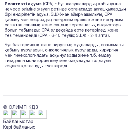
Реактивті ақуыз
(СРА) - бұл жасушалардың қабынуына
немесе өліміне жауап ретінде организмде алғашқылардың
бірі өндірілетін ақуыз. ЭШЖ-нан айырмашылығы, СРА
қабыну мен некроздың неғұрлым ерекше және неғұрлым
сезімтал сапалық және сандық зертханалық индикаторы
болып табылады:
СРА әлдеқайда ерте көтеріледі және
тез төмендейді (СРА - 6-10 тәулік; ЭШЖ - 2-4 апта).
Бұл бактериялық және вирустық жұқпаларды, созылмалы
қабыну ауруларын, онкологиялық ауруларды, хирургия
мен гинекологиядағы асқынуларды және т.б. емдеу
тиімділігін мониторингілеу мен бақылауда талдауды
кеңінен қолдануды түсіндіреді.
© ОЛИМП КДЗ
Байланыстар
Кері байланыс