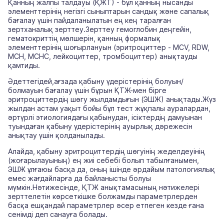
Қанның жалпы талдауы (ҚЖТ) - бұл қанның нысанды
элементтерінің негізгі сыныптарын сандық және сапалық
бағалау үшін пайдаланылатын ең кең таралған
зертханалық зерттеу.Зерттеу гемоглобин деңгейін,
гематокриттің мөлшерін, қанның формалық
элементтерінің шоғырлануын (эритроциттер - MCV, RDW,
MCH, MCHC, лейкоциттер, тромбоциттер) анықтауды
қамтиды.
Әдеттегідей,ағзада қабыну үдерістерінің болуын/
болмауын бағалау үшін бұрын ҚТЖ-мен бірге
эритроциттердің шөгу жылдамдығын (ЭШЖ) анықтады.Жүз
жылдан астам уақыт бойы бұл тест жұқпалы ауралардан,
әртүрлі этиологиядағы қабынудан, ісіктердің дамуынан
туындаған қабыну үдерістерінің ауырлық дәрежесін
анықтау үшін қолданылады.
Алайда, қабыну эритроциттердің шөгуінің жеделдеуінің
(жоғарылауының) ең жиі себебі болып табылғанымен,
ЭШЖ ұлғаюы басқа да, оның ішінде әрдайым патологиялық
емес жағдайларға да байланысты болуы
мүмкін.Нәтижесінде, ҚТЖ анықтамасының нәтижелері
зерттелетін көрсеткішке болжамды параметрлерден
басқа ешқандай параметрлер әсер етпеген кезде ғана
сенімді деп санауға болады.