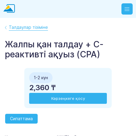
Талдаулар тізіміне
Жалпы қан талдау + С-
реактивті ақуыз (СРА)
1-2 күн
2,360 ₸
Кәрзеңкеге қосу
Сипаттама