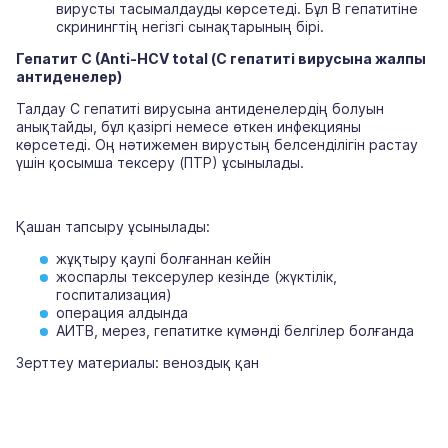
вирусты тасымалдауды көрсетеді. Бұл В гепатитіне
скринингтің негізгі сынақтарының бірі.
Гепатит C (Anti-HCV total (С гепатиті вирусына жалпы
антиденелер)
Талдау С гепатиті вирусына антиденелердің болуын
анықтайды, бұл қазіргі немесе өткен инфекцияны
көрсетеді. Оң нәтижемен вирустың белсенділігін растау
үшін қосымша тексеру (ПТР) ұсынылады.
Қашан тапсыру ұсынылады:
жұқтыру қаупі болғаннан кейін
жоспарлы тексерулер кезінде (жүктілік,
госпитализация)
операция алдында
АИТВ, мерез, гепатитке күмәнді белгілер болғанда
Зерттеу материалы: веноздық қан