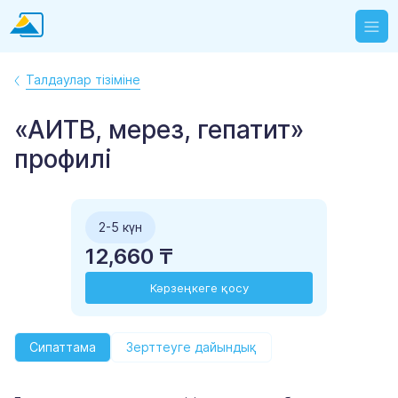
Талдаулар тізіміне
«АИТВ, мерез, гепатит»
профилі
2-5 күн
12,660 ₸
Кәрзеңкеге қосу
Сипаттама
Зерттеуге дайындық