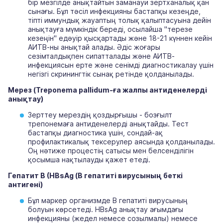
бір мезгілде анықтайтын заманауи зертханалық қан
сынағы. Бұл тәсіл инфекцияны бастапқы кезеңде,
тіпті иммундық жауаптың толық қалыптасуына дейін
анықтауға мүмкіндік береді, осылайша "терезе
кезеңін" едәуір қысқартады және 18-21 күннен кейін
АИТВ-ны анықтай алады. Әдіс жоғары
сезімталдықпен сипатталады және АИТВ-
инфекциясын ерте және сенімді диагностикалау үшін
негізгі скринингтік сынақ ретінде қолданылады.
Мерез
(Treponema pallidum-ға жалпы антиденелерді
анықтау)
Зерттеу мерездің қоздырғышы - бозғылт
трепонемаға антиденелерді анықтайды. Тест
бастапқы диагностика үшін, сондай-ақ
профилактикалық тексерулер аясында қолданылады.
Оң нәтиже процестің сатысы мен белсенділігін
қосымша нақтылауды қажет етеді.
Гепатит B (HBsAg (В гепатиті вирусының беткі
антигені)
Бұл маркер организмде В гепатиті вирусының
болуын көрсетеді. HBsAg анықтау ағымдағы
инфекцияны (жедел немесе созылмалы) немесе