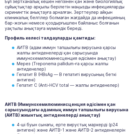
Бұл зертханалық кешен негізінен қан және биологиялық
сұйықтықтар арқылы берілетін маңызды инфекцияларды
скринингтік анықтауға арналған. Зерттеулер айқын
клиникалық белгілер болмаған жағдайда да инфекцияның
бар-жоғын немесе қоздырғышпен байланыс болғанын
уақтылы анықтауға мүмкіндік береді.
Профиль келесі талдауларды қамтиды:
АИТВ (адам иммун тапшылығы вирусына қарсы
жалпы антиденелерді қан сарысуында
иммунохемилюминесценция әдісімен анықтау)
Мерез (Treponema pallidum-ға қарсы жалпы
антиденелер)
Гепатит B (HBsAg — В гепатиті вирусының беткі
антигені)
Гепатит C (Anti-HCV total — жалпы антиденелер)
АИТВ (Иммунохемилюминисценция әдісімен қан
сарысуындағы адамның иммун тапшылығы вирусына
(АИТВ) жиынтық антиденелерді анықтау)
4-ші буын сынағы, ерте вирустық маркерді (p24
антигені) және АИТВ-1 және АИТВ-2 антиденелерін