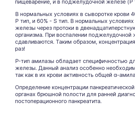
пищеварение, и в поджелудочной железе (P 
В нормальных условиях в сыворотке крови 
P тип, и 60% - S тип. В нормальных услови
железы через протоки в двенадцатиперстную
организма. При воспалении поджелудочной ж
сдавливаются. Таким образом, концентраци
раз!
P-тип амилазы обладает специфичностью д
железы. Данный анализ особенно необходим
так как в их крови активность общей α-амил
Определение концентрации панкреатической
органах брюшной полости для ранней диагн
постоперационного панкреатита.