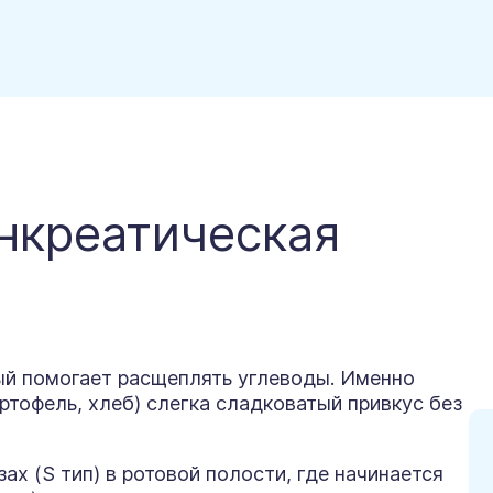
нкреатическая
ый помогает расщеплять углеводы. Именно
ртофель, хлеб) слегка сладковатый привкус без
х (S тип) в ротовой полости, где начинается