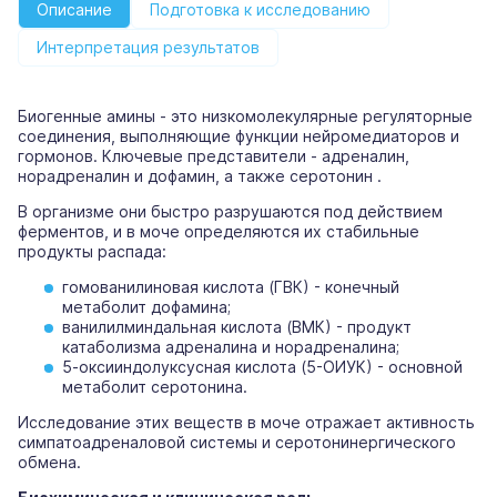
Описание
Подготовка к исследованию
Интерпретация результатов
Биогенные амины - это низкомолекулярные регуляторные
соединения, выполняющие функции нейромедиаторов и
гормонов. Ключевые представители - адреналин,
норадреналин и дофамин, а также серотонин .
В организме они быстро разрушаются под действием
ферментов, и в моче определяются их стабильные
продукты распада:
гомованилиновая кислота (ГВК) - конечный
метаболит дофамина;
ванилилминдальная кислота (ВМК) - продукт
катаболизма адреналина и норадреналина;
5-оксииндолуксусная кислота (5-ОИУК) - основной
метаболит серотонина.
Исследование этих веществ в моче отражает активность
симпатоадреналовой системы и серотонинергического
обмена.