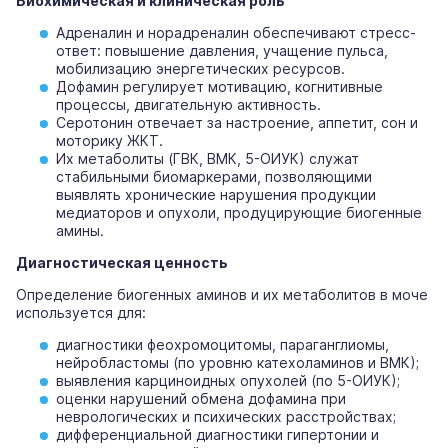
Биохимическая и клиническая роль
Адреналин и норадреналин обеспечивают стресс-
ответ: повышение давления, учащение пульса,
мобилизацию энергетических ресурсов.
Дофамин регулирует мотивацию, когнитивные
процессы, двигательную активность.
Серотонин отвечает за настроение, аппетит, сон и
моторику ЖКТ.
Их метаболиты (ГВК, ВМК, 5-ОИУК) служат
стабильными биомаркерами, позволяющими
выявлять хронические нарушения продукции
медиаторов и опухоли, продуцирующие биогенные
амины.
Диагностическая ценность
Определение биогенных аминов и их метаболитов в моче
используется для:
диагностики феохромоцитомы, параганглиомы,
нейробластомы (по уровню катехоламинов и ВМК);
выявления карциноидных опухолей (по 5-ОИУК);
оценки нарушений обмена дофамина при
неврологических и психических расстройствах;
дифференциальной диагностики гипертонии и