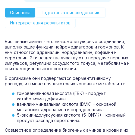
Описание
Подготовка к исследованию
Интерпретация результатов
Биогенные амины - это низкомолекулярные соединения,
выполняющие функции нейромедиаторов и гормонов. К
ним относятся адреналин, норадреналин, дофамин и
серотонин. Эти вещества участвуют в передаче нервных
импульсов, регуляции сосудистого тонуса, метаболизма и
психоэмоционального состояния.
В организме они подвергаются ферментативному
распаду, и в моче появляются их конечные метаболиты:
гомованилиновая кислота (ГВК) - продукт
катаболизма дофамина;
ванилин-миндальная кислота (ВМК) - основной
метаболит адреналина и норадреналина;
5-оксииндолуксусная кислота (5-ОИУК) - конечный
продукт распада серотонина.
Совместное определение биогенных аминов в крови и их