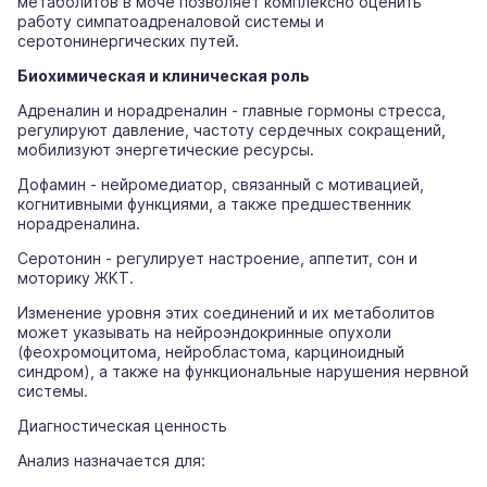
метаболитов в моче позволяет комплексно оценить
работу симпатоадреналовой системы и
серотонинергических путей.
Биохимическая и клиническая роль
Адреналин и норадреналин - главные гормоны стресса,
регулируют давление, частоту сердечных сокращений,
мобилизуют энергетические ресурсы.
Дофамин - нейромедиатор, связанный с мотивацией,
когнитивными функциями, а также предшественник
норадреналина.
Серотонин - регулирует настроение, аппетит, сон и
моторику ЖКТ.
Изменение уровня этих соединений и их метаболитов
может указывать на нейроэндокринные опухоли
(феохромоцитома, нейробластома, карциноидный
синдром), а также на функциональные нарушения нервной
системы.
Диагностическая ценность
Анализ назначается для: