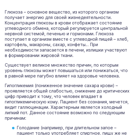
Глюкоза – основное вещество, из которого организм
получает энергию для своей жизнедеятельности.
Концентрация глюкозы в крови отображает состояние
углеводного обмена, который регулируется центральной
нервной системой, печенью и гормонами. Глюкоза
поступает в организм вместе с углеводной пищей – хлеб,
картофель, макароны, сахар, конфеты… При
необходимости запасается в печени, излишки участвуют
в формировании жировой ткани.
Существует великое множество причин, по которым
уровень глюкозы может повышаться или понижаться, что
в равной мере пагубно влияет на здоровье человека.
Гипогликемия (пониженное значение сахара крови) –
проявляется общей слабостью, снижение до критических
цифр приводит к тому, что человек впадает в
гипогликемическую кому. Пациент без сознания, мечется,
видит галлюцинации. Характерным является холодный
липкий пот. Данное состояние возможно по следующим
причинам:
Голодание (например, при длительном запое –
пациент только употребляет спиртное, пищу же не