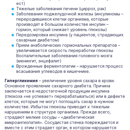
ест)
Тяжелые заболевания печени (цирроз, рак)
Заболевания поджелудочной железы (инсулиномы –
переродившиеся клетки организма, которые
производят в большом количестве инсулин –
гормон, который снижает уровень глюкозы)
Передозировка инсулина (у пациентов, страдающих
сахарным диабетом)
Прием анаболических гормональных препаратов –
увеличивается скорость переработки глюкозы
Воспалительные заболевания головного мозга
(менингит, энцефалит)
Врожденные ферментопатии – нарушается процесс
всасывания углеводов в кишечнике.
Гипергликемия
– увеличение уровня сахара в крови.
Основное проявление сахарного диабета. Причина
заключается в недостаточной продукции инсулина
(глюкоза «не успевает» перерабатываться) или в дефекте
клеток, которые не могут поглощать сахар в нужном
количестве. Избыток глюкозы приводит к тяжелым
нарушениям в структуре организма. Прежде всего,
страдают мелкие сосуды – «диабетическая
микроангиопатия». Сосудистая стенка повреждается и
вместе с этим страдает орган, в котором нарушается