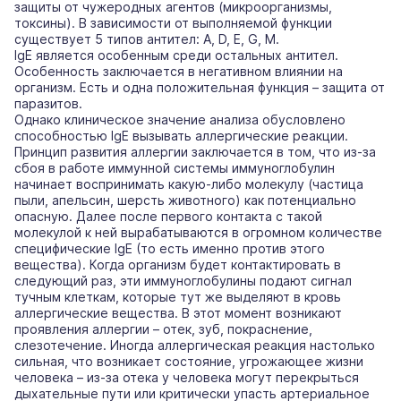
защиты от чужеродных агентов (микроорганизмы,
токсины). В зависимости от выполняемой функции
существует 5 типов антител: A, D, E, G, M.
IgE является особенным среди остальных антител.
Особенность заключается в негативном влиянии на
организм. Есть и одна положительная функция – защита от
паразитов.
Однако клиническое значение анализа обусловлено
способностью IgE вызывать аллергические реакции.
Принцип развития аллергии заключается в том, что из-за
сбоя в работе иммунной системы иммуноглобулин
начинает воспринимать какую-либо молекулу (частица
пыли, апельсин, шерсть животного) как потенциально
опасную. Далее после первого контакта с такой
молекулой к ней вырабатываются в огромном количестве
специфические IgE (то есть именно против этого
вещества). Когда организм будет контактировать в
следующий раз, эти иммуноглобулины подают сигнал
тучным клеткам, которые тут же выделяют в кровь
аллергические вещества. В этот момент возникают
проявления аллергии – отек, зуб, покраснение,
слезотечение. Иногда аллергическая реакция настолько
сильная, что возникает состояние, угрожающее жизни
человека – из-за отека у человека могут перекрыться
дыхательные пути или критически упасть артериальное