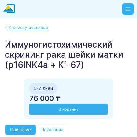
К списку анализов
Иммуногистохимический
скрининг рака шейки матки
(p16INK4a + Ki-67)
5-7 дней
76 000 ₸
В корзину
Описание
Показания