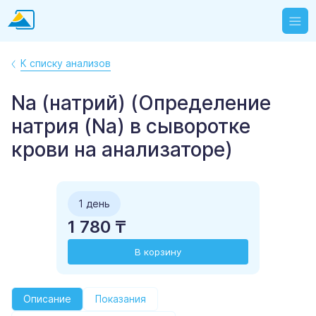
К списку анализов
Na (натрий) (Определение
натрия (Na) в сыворотке
крови на анализаторе)
1 день
1 780 ₸
В корзину
Описание
Показания