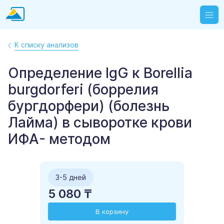
К списку анализов
Определение IgG к Borellia
burgdorferi (боррелия
бургдорфери) (болезнь
Лайма) в сыворотке крови
ИФА- методом
3-5 дней
5 080 ₸
В корзину