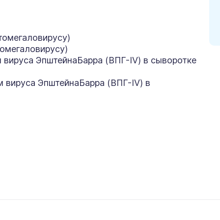
итомегаловирусу)
томегаловирусу)
 вируса ЭпштейнаБарра (ВПГ-IV) в сыворотке
 вируса ЭпштейнаБарра (ВПГ-IV) в