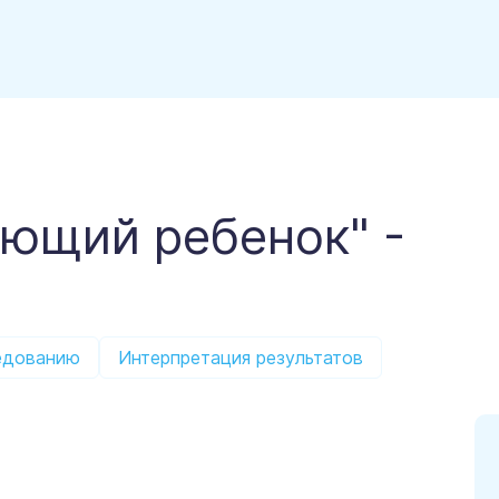
еющий ребенок" -
едованию
Интерпретация результатов