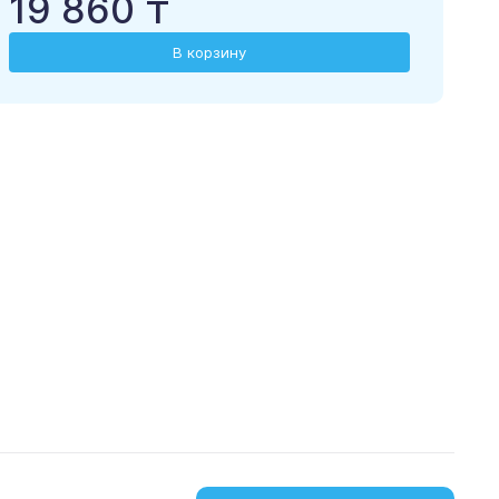
19 860 ₸
В корзину
загрузить в
скачать из
App Store
Google Play