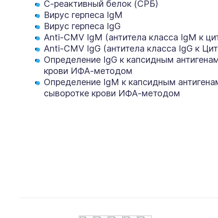
С-реактивный белок (СРБ)
Вирус герпеса IgМ
Вирус герпеса IgG
Anti-CMV IgM (антитела класса IgM к ц
Anti-CMV IgG (антитела класса IgG к Ци
Определение IgG к капсидным антигенам
крови ИФА-методом
Определение IgM к капсидным антигенам
сыворотке крови ИФА-методом