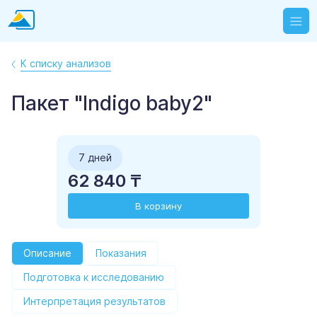
К списку анализов
Пакет "Indigo baby2"
7 дней
62 840 ₸
В корзину
Описание
Показания
Подготовка к исследованию
Интерпретация результатов