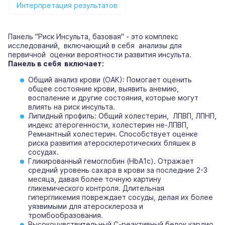
Интерпретация результатов
Панель "Риск Инсульта, базовая" - это комплекс
исследований, включающий в себя анализы для
первичной оценки вероятности развития инсульта.
Панель в себя включает:
Общий анализ крови (ОАК): Помогает оценить
общее состояние крови, выявить анемию,
воспаление и другие состояния, которые могут
влиять на риск инсульта.
Липидный профиль: Общий холестерин, ЛПВП, ЛПНП,
индекс атерогенности, холестерин не-ЛПВП,
Ремнантный холестерин. Способствует оценке
риска развития атеросклеротических бляшек в
сосудах.
Гликированный гемоглобин (HbA1c). Отражает
средний уровень сахара в крови за последние 2-3
месяца, давая более точную картину
гликемического контроля. Длительная
гипергликемия повреждает сосуды, делая их более
уязвимыми для атеросклероза и
тромбообразования.
Высокочувствительный С-реактивный белок кардио