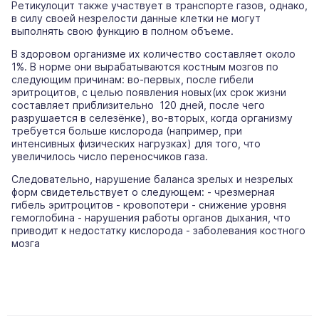
Ретикулоцит также участвует в транспорте газов, однако,
в силу своей незрелости данные клетки не могут
выполнять свою функцию в полном объеме.
В здоровом организме их количество составляет около
1%. В норме они вырабатываются костным мозгов по
следующим причинам: во-первых, после гибели
эритроцитов, с целью появления новых(их срок жизни
составляет приблизительно 120 дней, после чего
разрушается в селезёнке), во-вторых, когда организму
требуется больше кислорода (например, при
интенсивных физических нагрузках) для того, что
увеличилось число переносчиков газа.
Следовательно, нарушение баланса зрелых и незрелых
форм свидетельствует о следующем: - чрезмерная
гибель эритроцитов - кровопотери - снижение уровня
гемоглобина - нарушения работы органов дыхания, что
приводит к недостатку кислорода - заболевания костного
мозга