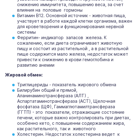
снижению иммунитета, повышению веса, за счет
влияния на половые гормоны
Витамин В12. Основной источник - животная пища,
участвует в работе каждой клетки организма, важен
для кроветворения и функционирования нервной
системы
Ферритин- индикатор запасов железа. К
сожалению, если диета ограничивает животную
пищу и состоит из растительной , а в растительной
пище содержится мало железа, недостаток может
привести к снижению в крови гемоглобина и
развитию анемии
Жировой обмен:
Триглицериды - показатель жирового обмена
Билирубин общий и прямой,
Аланинаминотрансфераза (АЛТ) ,
Аспартатаминотрансфераза (АСТ), Щелочная
фосфатаза (ЩФ), Гаммаглютамилтрансфераза
(ГГТП) - это показатели, отражающие состояние
печени, которые важно контролировать при диетах,
особенно кето, с повышеннм содержанием жира,
как растительного, так и животного
Холестерин. Недостаток холестерина ведет ️ к