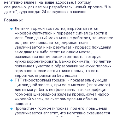
негативно влияет на ваше здоровье. Поэтому
специально для вас мы разработали новый профиль "На
диете", куда входят 24 следующих анализов:
Гормоны:
Лептин- гормон «сытости», вырабатывается
жировой клетчаткой и передает сигнал сытости в
мозг. Если данный механизм не работает, то человек
ест, лептин повышается, жировая ткань
увеличивается и как результат - процесс похудения
замедляется либо стоит на одном месте,
развивается лептинорезистентность, которую
нужно корректировать. Важно понимать, что лептин
принимает участие в образовании женских половых
гормонов, и если лептин ниже нормы, то есть
вероятность развития бесплодия
ТТГ (тиреотропный гормон) - показатель функции
щитовидной железы, при ее снижении (гипотиреоз)
диеты могут быть неэффективны, так как дефицит
гормонов щитовидной железы провоцирует набор
жировой массы, за счет замедления обмена
веществ
Пролактин - гормон гипофиза, при его повышении
увеличивается аппетит, что негативно сказывается