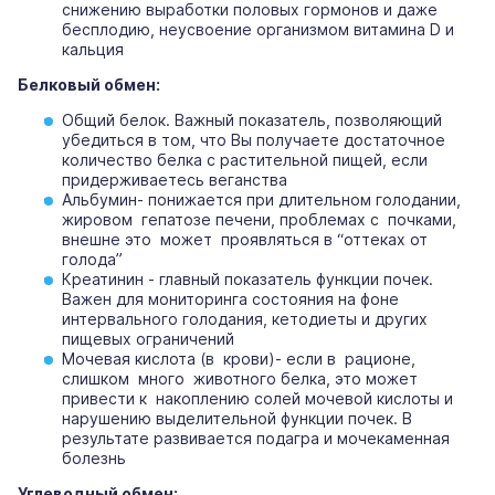
снижению выработки половых гормонов и даже
бесплодию, неусвоение организмом витамина D и
кальция
Белковый обмен:
Общий белок. Важный показатель, позволяющий
убедиться в том, что Вы получаете достаточное
количество белка с растительной пищей, если
придерживаетесь веганства
Альбумин- понижается при длительном голодании,
жировом гепатозе печени, проблемах с почками,
внешне это может проявляться в “оттеках от
голода”
Креатинин - главный показатель функции почек.
Важен для мониторинга состояния на фоне
интервального голодания, кетодиеты и других
пищевых ограничений
Мочевая кислота (в крови)- если в рационе,
слишком много животного белка, это может
привести к накоплению солей мочевой кислоты и
нарушению выделительной функции почек. В
результате развивается подагра и мочекаменная
болезнь
Углеводный обмен: