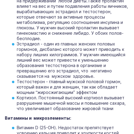
на придерживании любой диеты.Также пролактин
влияет на вес и путем подавления работы яичников,
вырабатывающих эстрадиол и тестостерон,
которые отвечают за активные процессы
метаболизма, регуляцию соотношения инсулина и
глюкозы. У мужчин высокий пролактин вызывает
гинекомастию и снижение либидо. У обоих полов-
бесплодие.
Эстрадиол - один из главных женских половых
гормонов, дисбаланс которого может приводить к
набору лишних килограммов. У мужчин имеющийся
лишний вес может привести к уменьшению
образования тестостерона в организме и
превращению его эстрадиол, что негативно
сказывается на мужском здоровье.
Тестостерон - главный мужской половой гормон,
который важен и для женщин, так как обладает
мощным “жиросжигающим” эффектом
Кортизол. Постоянный высокий кортизол вызывает
разрушение мышечной массы и повышение сахара,
что увеличивает образование жировой ткани
Витамины и микроэлементы:
Витамин D (25-ОН). Недостаток препятствует
усвоению кальция приводит к хрупкости костей,