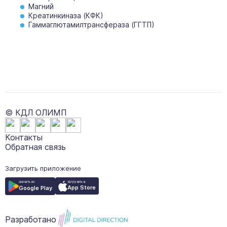
Магний
Креатинкиназа (КФК)
Гаммаглютамилтрансфераза (ГГТП)
© КДЛ ОЛИМП
Контакты
Обратная связь
Загрузить приложение
загрузить в
скачать из
App Store
Google Play
Разработано