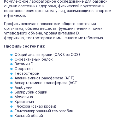
Комплексное лабораторное обследование для базовой
оценки состояния здоровья, физической подготовки и
восстановления организма у лиц, занимающихся спортом
и фитнесом.
Профиль включает показатели общего состояния
организма, обмена веществ, функции печени и почек,
углеводного обмена, уровня витамина D,
ферритина, тестостерона и мышечного метаболизма.
Профиль состоит из:
Общий анализ крови (ОАК без СОЭ)
С-реактивный белок
Витамин D
Ферритин
Тестостерон
Аланинаминот рансфераза (АЛТ)
Аспартатамино трансфераза (АСТ)
Альбумин
Билирубин общий
Мочевина
Креатинин
Глюкоза (сахар крови)
Гликозилированный гемоглобин
Кальций общий