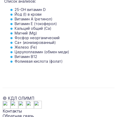
Список анализов:
25-OH витамин D
Йод (I) в крови
Витамин A (ретинол)
Витамин Е (токоферол)
Кальций общий (Са)
Магний (Мg)
Фосфор неорганический
Са+ (ионизированный)
Железо (Fe)
Церулоплазмин (обмен меди)
Витамин В12
Фолиевая кислота (фолат)
© КДЛ ОЛИМП
Контакты
Обратная связь