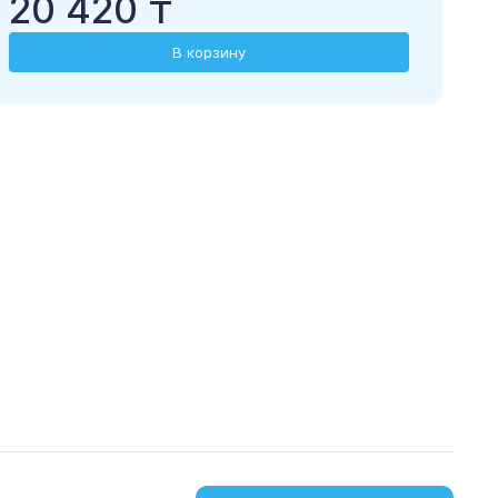
20 420 ₸
В корзину
загрузить в
скачать из
App Store
Google Play