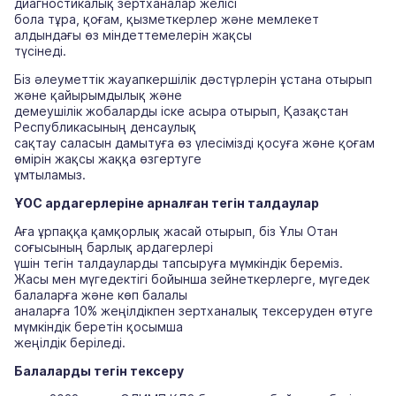
диагностикалық зертханалар желісі
бола тұра, қоғам, қызметкерлер және мемлекет
алдындағы өз міндеттемелерін жақсы
түсінеді.
Біз әлеуметтік жауапкершілік дәстүрлерін ұстана отырып
және қайырымдылық және
демеушілік жобаларды іске асыра отырып, Қазақстан
Республикасының денсаулық
сақтау саласын дамытуға өз үлесімізді қосуға және қоғам
өмірін жақсы жаққа өзгертуге
ұмтыламыз.
ҰОС ардагерлеріне арналған тегін талдаулар
Аға ұрпаққа қамқорлық жасай отырып, біз Ұлы Отан
соғысының барлық ардагерлері
үшін тегін талдауларды тапсыруға мүмкіндік береміз.
Жасы мен мүгедектігі бойынша зейнеткерлерге, мүгедек
балаларға және көп балалы
аналарға 10% жеңілдікпен зертханалық тексеруден өтуге
мүмкіндік беретін қосымша
жеңілдік беріледі.
Балаларды тегін тексеру