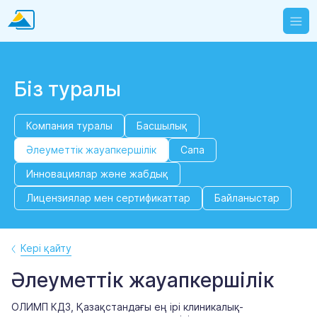
Біз туралы
Компания туралы
Басшылық
Әлеуметтік жауапкершілік
Сапа
Инновациялар және жабдық
Лицензиялар мен сертификаттар
Байланыстар
Кері қайту
Әлеуметтік жауапкершілік
ОЛИМП КДЗ, Қазақстандағы ең ірі клиникалық-