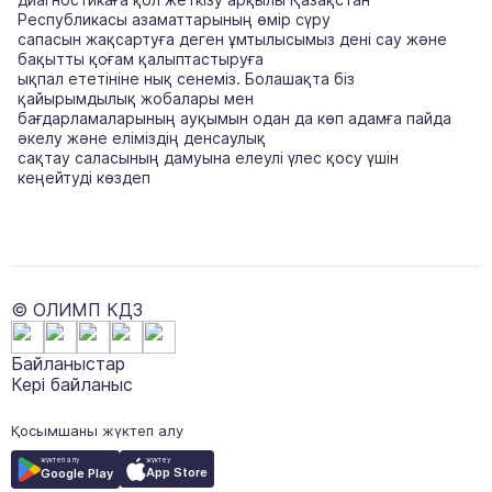
Республикасы азаматтарының өмір сүру
сапасын жақсартуға деген ұмтылысымыз дені сау және
бақытты қоғам қалыптастыруға
ықпал ететініне нық сенеміз. Болашақта біз
қайырымдылық жобалары мен
бағдарламаларының ауқымын одан да көп адамға пайда
әкелу және еліміздің денсаулық
сақтау саласының дамуына елеулі үлес қосу үшін
кеңейтуді көздеп
© ОЛИМП КДЗ
Байланыстар
Кері байланыс
Қосымшаны жүктеп алу
жүктеу
жүктеп алу
App Store
Google Play