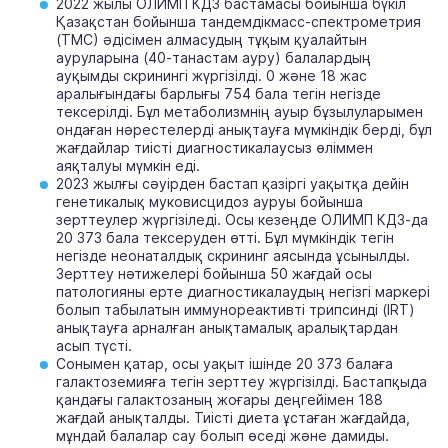
2022 жылы ОЛИМП КДЗ бастамасы бойынша бүкіл
Қазақстан бойынша тандемдікмасс-спектрометрия
(ТМС) әдісімен алмасудың тұқым қуалайтын
ауруларына (40-танастам ауру) балалардың
ауқымды скринингі жүргізілді. 0 және 18 жас
аралығындағы барлығы 754 бала тегін негізде
тексерілді. Бұл метаболизмнің ауыр бұзылуларымен
ондаған нәрестелерді анықтауға мүмкіндік берді, бұл
жағдайлар тиісті диагностикалаусыз өліммен
аяқталуы мүмкін еді.
2023 жылғы сәуірден бастап қазіргі уақытқа дейін
генетикалық муковисцидоз ауруы бойынша
зерттеулер жүргізіледі. Осы кезеңде ОЛИМП КДЗ-да
20 373 бала тексеруден өтті. Бұл мүмкіндік тегін
негізде неонаталдық скрининг аясында ұсынылды.
Зерттеу нәтижелері бойынша 50 жағдай осы
патологияны ерте диагностикалаудың негізгі маркері
болып табылатын иммунореактивті трипсинді (IRT)
анықтауға арналған анықтамалық аралықтардан
асып түсті.
Сонымен қатар, осы уақыт ішінде 20 373 балаға
галактоземияға тегін зерттеу жүргізілді. Бастапқыда
қандағы галактозаның жоғары деңгейімен 188
жағдай анықталды. Тиісті диета ұстаған жағдайда,
мұндай балалар сау болып өседі және дамиды.