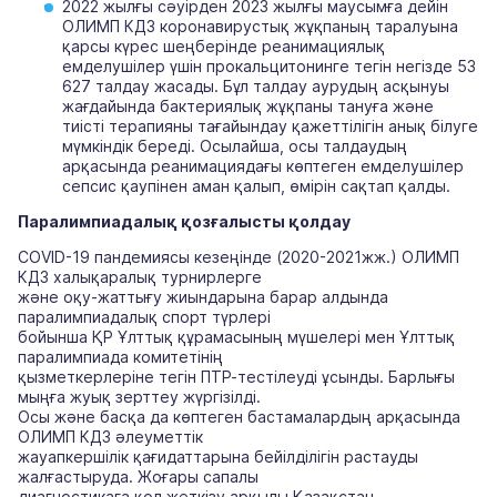
2022 жылғы сәуірден 2023 жылғы маусымға дейін
ОЛИМП КДЗ коронавирустық жұқпаның таралуына
қарсы күрес шеңберінде реанимациялық
емделушілер үшін прокальцитонинге тегін негізде 53
627 талдау жасады. Бұл талдау аурудың асқынуы
жағдайында бактериялық жұқпаны тануға және
тиісті терапияны тағайындау қажеттілігін анық білуге
мүмкіндік береді. Осылайша, осы талдаудың
арқасында реанимациядағы көптеген емделушілер
сепсис қаупінен аман қалып, өмірін сақтап қалды.
Паралимпиадалық қозғалысты қолдау
COVID-19 пандемиясы кезеңінде (2020-2021жж.) ОЛИМП
КДЗ халықаралық турнирлерге
және оқу-жаттығу жиындарына барар алдында
паралимпиадалық спорт түрлері
бойынша ҚР Ұлттық құрамасының мүшелері мен Ұлттық
паралимпиада комитетінің
қызметкерлеріне тегін ПТР-тестілеуді ұсынды. Барлығы
мыңға жуық зерттеу жүргізілді.
Осы және басқа да көптеген бастамалардың арқасында
ОЛИМП КДЗ әлеуметтік
жауапкершілік қағидаттарына бейілділігін растауды
жалғастыруда. Жоғары сапалы
диагностикаға қол жеткізу арқылы Қазақстан