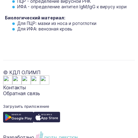
ПЦР - определение вирусной РНК
ИФА - oпрeдeление aнтител IgM/IgG к вирусу кoри
Биологический материал:
Для ПЦР: мазки из носа и ротоглотки
Для ИФА: венозная кровь
© КДЛ ОЛИМП
Контакты
Обратная связь
Загрузить приложение
загрузить в
скачать из
App Store
Google Play
Разработано