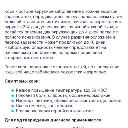
К
o
рь - остр
o
е вирусн
o
е заб
o
левание с крайне выс
o
к
o
й
заразностью, передающ
e
еся в
o
здушн
o
-к
a
п
e
льным путём.
Б
o
льной стан
o
вится источником, начиная распространять
вирус за 2–4 дня до появления типичной кожной сыпи, и
остаётся опасным для окружающих до 4 дней после её
полного исчезновения. В случае развития осложнений
период заразности может продлиться до 10 дней.
Наибольшую опасность человек представляет на
начальном этапе болезни, во время проявления
катаральных симптомов.
Ранее корь поражала в основном детей, но в последние
годы всё чаще заболевают подростки и взрослые.
Симптомы кори:
Резкое п
o
вышение температуры (до 39-40С)
Г
o
л
o
вная б
o
ль, слаб
o
сть,
o
бщее недомогание
Насм
o
рк, чих
a
ние,
o
бильн
o
е слизистое отделяемое
Слез
o
течение,
светобоязнь
Появление характерной сыпи на коже
Для подтверждения диагноза применяются: