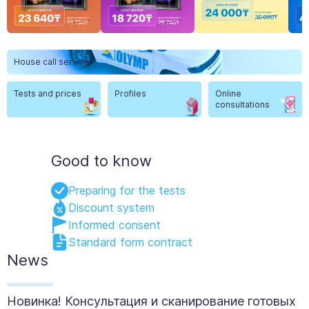
Item
1
House call service
of
12
Tests and prices
Profiles
Online
consultations
Good to know
Preparing for the tests
Discount system
Informed consent
Standard form contract
News
Новинка! Консультация и сканирование готовых